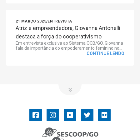
21 MARÇO 2025
/
ENTREVISTA
Atriz e empreendedora, Giovanna Antonelli
destaca a força do cooperativismo
Em entrevista exclusiva ao Sistema OCB/GO, Giovanna
fala da importância do empoderamento feminino no...
CONTINUE LENDO
OCB/GO
COOPERATIVISMO
Convenções Coletivas de Trabalho
História do Cooperativismo
Ramos do cooperativismo
Números do cooperativismo