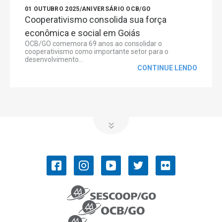
01 OUTUBRO 2025
/
ANIVERSÁRIO OCB/GO
Cooperativismo consolida sua força
econômica e social em Goiás
OCB/GO comemora 69 anos ao consolidar o
cooperativismo como importante setor para o
desenvolvimento...
CONTINUE LENDO
OCB/GO
COOPERATIVISMO
Convenções Coletivas de Trabalho
História do Cooperativismo
Ramos do cooperativismo
Números do cooperativismo
SISTEMA OCB
NOSSOS SERVIÇOS
PUBLICAÇÕES