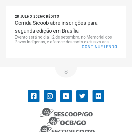
28 JULHO 2026
/
CRÉDITO
Corrida Sicoob abre inscrições para
segunda edição em Brasília
Evento será no dia 12 de setembro, no Memorial dos
Povos Indígenas, e oferece desconto exclusivo aos...
CONTINUE LENDO
OCB/GO
COOPERATIVISMO
Convenções Coletivas de Trabalho
História do Cooperativismo
Ramos do cooperativismo
Números do cooperativismo
SISTEMA OCB
NOSSOS SERVIÇOS
PUBLICAÇÕES