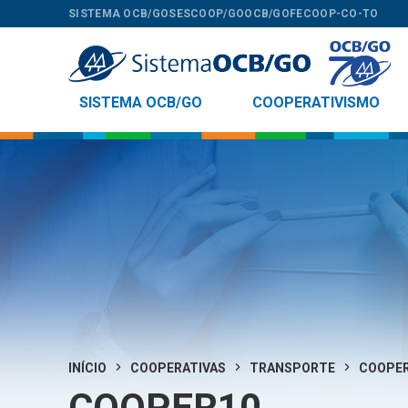
SISTEMA OCB/GO
SESCOOP/GO
OCB/GO
FECOOP-CO-TO
SISTEMA OCB/GO
COOPERATIVISMO
INÍCIO
COOPERATIVAS
TRANSPORTE
COOPE
COOPER10