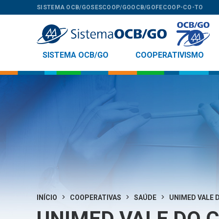
SISTEMA OCB/GO
SESCOOP/GO
OCB/GO
FECOOP-CO-TO
SISTEMA OCB/GO
COOPERATIVISMO
INÍCIO
COOPERATIVAS
SAÚDE
UNIMED VALE 
UNIMED VALE DO