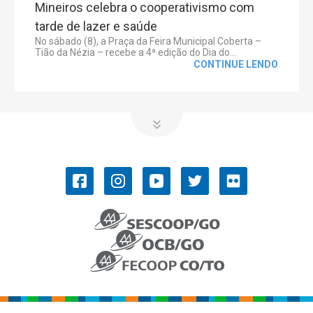
Mineiros celebra o cooperativismo com
tarde de lazer e saúde
No sábado (8), a Praça da Feira Municipal Coberta –
Tião da Nézia – recebe a 4ª edição do Dia do...
CONTINUE LENDO
OCB/GO
COOPERATIVISMO
Convenções Coletivas de Trabalho
História do Cooperativismo
Ramos do cooperativismo
Números do cooperativismo
SISTEMA OCB
NOSSOS SERVIÇOS
PUBLICAÇÕES
História do Sistema OCB
Desempenho
Revista GoiásCoop
Aprimoora
Censo