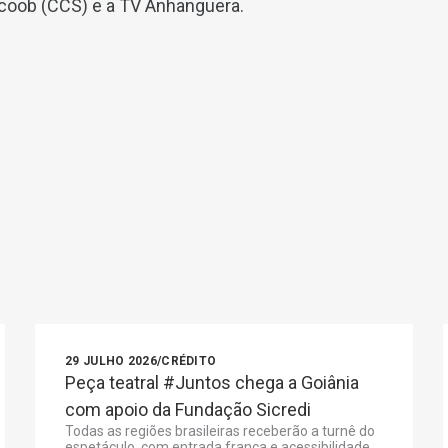
icoob (CCS) e a TV Anhanguera.
29 JULHO 2026
/
CRÉDITO
Peça teatral #Juntos chega a Goiânia
com apoio da Fundação Sicredi
Todas as regiões brasileiras receberão a turnê do
espetáculo, com entrada franca e acessibilidade