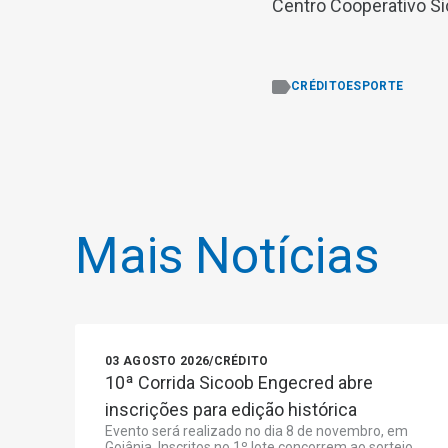
Centro Cooperativo S
CRÉDITO
ESPORTE
Mais Notícias
03 AGOSTO 2026
/
CRÉDITO
10ª Corrida Sicoob Engecred abre
inscrições para edição histórica
Evento será realizado no dia 8 de novembro, em
Goiânia. Inscritos no 1º lote concorrem ao sorteio...