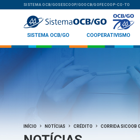
SISTEMA OCB/GO
SESCOOP/GO
OCB/GO
FECOOP-CO-TO
SISTEMA OCB/GO
COOPERATIVISMO
INÍCIO
NOTÍCIAS
CRÉDITO
CORRIDA SICOOB GO
NOTÍCIAS