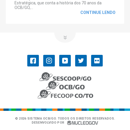
Estratégica, que conta a história dos 70 anos da
OCB/GO,...
CONTINUE LENDO
OCB/GO
COOPERATIVISMO
Convenções Coletivas de Trabalho
História do Cooperativismo
Ramos do cooperativismo
Números do cooperativismo
SISTEMA OCB
NOSSOS SERVIÇOS
PUBLICAÇÕES
História do Sistema OCB
Desempenho
Revista GoiásCoop
Aprimoora
Censo
GDH
© 2026 SISTEMA OCB/GO. TODOS OS DIREITOS RESERVADOS.
DESENVOLVIDO POR
PDGC