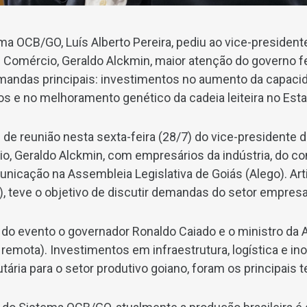
ma OCB/GO, Luís Alberto Pereira, pediu ao vice-president
 e Comércio, Geraldo Alckmin, maior atenção do governo f
emandas principais: investimentos no aumento da capaci
 e no melhoramento genético da cadeia leiteira no Esta
u de reunião nesta sexta-feira (28/7) do vice-presidente 
io, Geraldo Alckmin, com empresários da indústria, do co
nicação na Assembleia Legislativa de Goiás (Alego). Art
, teve o objetivo de discutir demandas do setor empresar
o evento o governador Ronaldo Caiado e o ministro da Ag
remota). Investimentos em infraestrutura, logística e in
utária para o setor produtivo goiano, foram os principais 