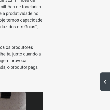
 de 322 milhões de
milhões de toneladas.
a produtividade no
oje temos capacidade
oduzidos em Goiás”,
oca os produtores
heita, justo quando a
enagem provoca
a, o produtor paga