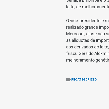
Senar, a Embrapa e o 
leite, de melhorament
O vice-presidente e 
realizado grande impo
Mercosul, disse não se
as alíquotas de impo
aos derivados do leite
frisou Geraldo Alckmi
melhoramento genético
UNCATEGORIZED