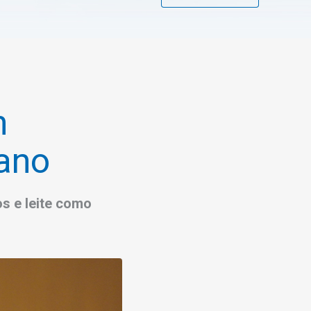
n
ano
s e leite como