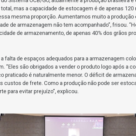
do Sistema OCB/GO, atualmente a produção brasileira é
 total, mas a capacidade de estocagem é de apenas 120 
ssa mesma proporção. Aumentamos muito a produção e 
ade de armazenagem não tem acompanhado”, frisou. “H
pacidade de armazenamento, de apenas 40% dos grãos pr
e a falta de espaços adequados para a armazenagem col
. “Eles são obrigados a vender o produto logo após a col
eço praticado é naturalmente menor. O déficit de armaz
custos de frete. Como a produção não pode ser estocad
te para evitar prejuízo”, explicou.