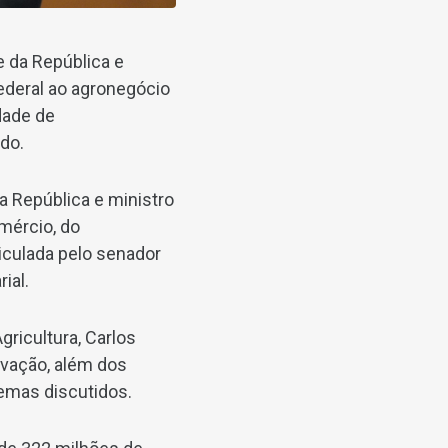
e da República e
ederal ao agronegócio
dade de
do.
da República e ministro
mércio, do
iculada pelo senador
ial.
ricultura, Carlos
ovação, além dos
temas discutidos.