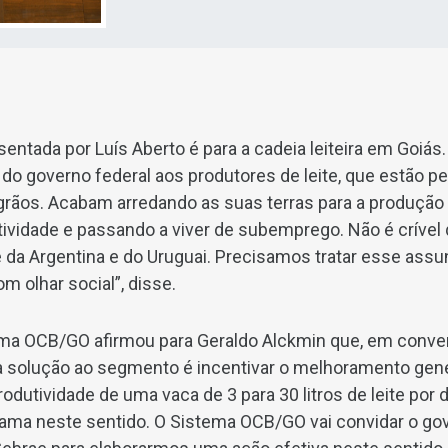
entada por Luís Aberto é para a cadeia leiteira em Goi
do governo federal aos produtores de leite, que estão p
grãos. Acabam arredando as suas terras para a produção 
tividade e passando a viver de subemprego. Não é crível
e da Argentina e do Uruguai. Precisamos tratar esse assu
om olhar social”, disse.
ema OCB/GO afirmou para Geraldo Alckmin que, em conv
a solução ao segmento é incentivar o melhoramento genéti
dutividade de uma vaca de 3 para 30 litros de leite por 
ma neste sentido. O Sistema OCB/GO vai convidar o gov