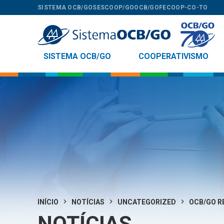
SISTEMA OCB/GO
SESCOOP/GO
OCB/GO
FECOOP-CO-TO
SISTEMA OCB/GO
COOPERATIVISMO
INÍCIO
NOTÍCIAS
UNCATEGORIZED
OCB/GO RE
NOTÍCIAS