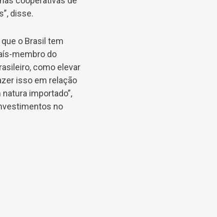
 nas cooperativas de
”, disse.
que o Brasil tem
 país-membro do
rasileiro, como elevar
zer isso em relação
n natura importado”,
investimentos no