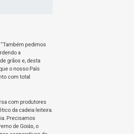
ás. “Também pedimos
erdendo a
de grãos e, desta
 que o nosso País
nto com total
ersa com produtores
co da cadeia leiteira.
dia. Precisamos
erno de Goiás, o