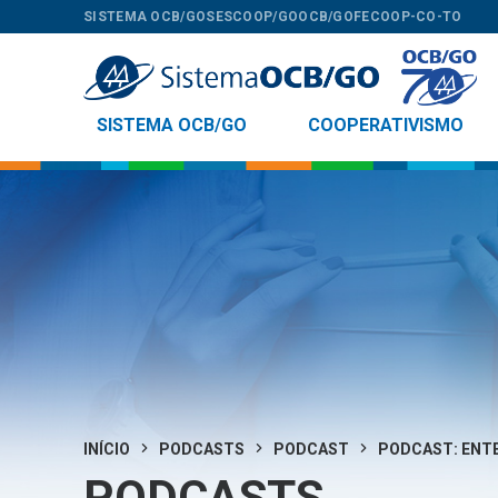
SISTEMA OCB/GO
SESCOOP/GO
OCB/GO
FECOOP-CO-TO
SISTEMA OCB/GO
COOPERATIVISMO
INÍCIO
PODCASTS
PODCAST
PODCAST: ENTE
PODCASTS