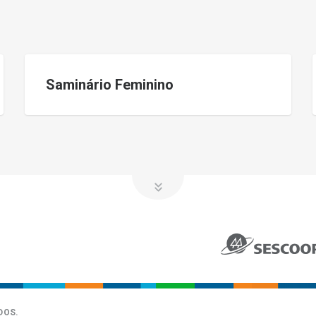
Saminário Feminino
NOSSOS SERVIÇOS
NOTÍCIAS
Desempenho
Aprimoora
GDH
DOS.