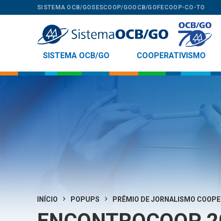
SISTEMA OCB/GO
SESCOOP/GO
OCB/GO
FECOOP-CO-TO
SISTEMA OCB/GO
COOPERATIVISMO
INÍCIO
POPUPS
PRÊMIO DE JORNALISMO COOPE
ENCONTROCOOP 2