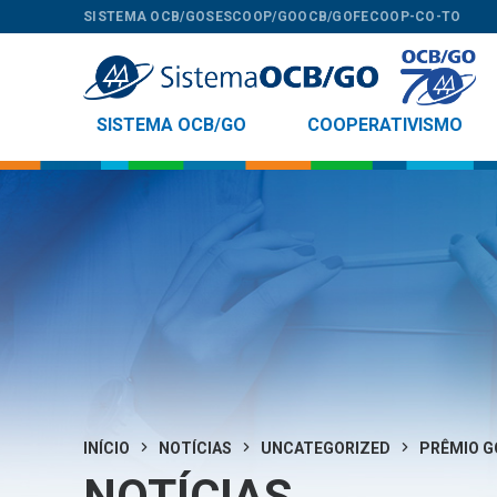
SISTEMA OCB/GO
SESCOOP/GO
OCB/GO
FECOOP-CO-TO
SISTEMA OCB/GO
COOPERATIVISMO
INÍCIO
NOTÍCIAS
UNCATEGORIZED
PRÊMIO GO
NOTÍCIAS