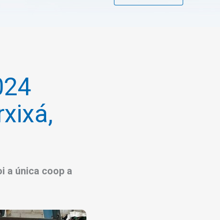
024
xixá,
i a única coop a