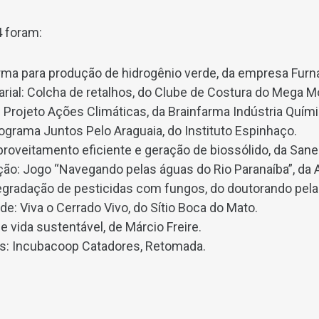
 foram:
rma para produção de hidrogênio verde, da empresa Furna
rial: Colcha de retalhos, do Clube de Costura do Mega 
 Projeto Ações Climáticas, da Brainfarma Indústria Quím
rograma Juntos Pelo Araguaia, do Instituto Espinhaço.
Aproveitamento eficiente e geração de biossólido, da San
ção: Jogo “Navegando pelas águas do Rio Paranaíba”, da
egradação de pesticidas com fungos, do doutorando pela
de: Viva o Cerrado Vivo, do Sítio Boca do Mato.
e vida sustentável, de Márcio Freire.
cas: Incubacoop Catadores, Retomada.