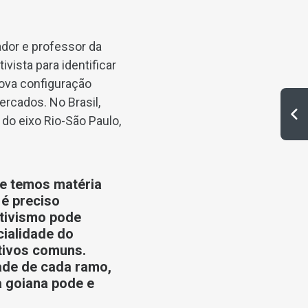
ador e professor da
ista para identificar
nova configuração
ercados. No Brasil,
do eixo Rio-São Paulo,
ue temos matéria
 é preciso
ativismo pode
cialidade do
etivos comuns.
ade de cada ramo,
a goiana pode e