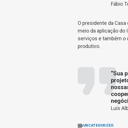
Fábio T
O presidente da Casa 
meio da aplicação do 
serviços e também o 
produtivo.
“Sua p
projet
nossas
cooper
negóci
Luís Al
UNCATEGORIZED