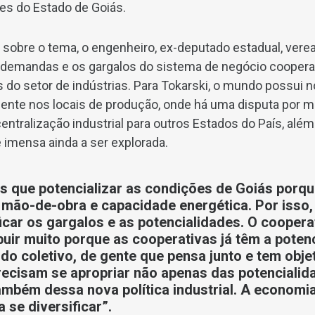
es do Estado de Goiás.
 sobre o tema, o engenheiro, ex-deputado estadual, vere
demandas e os gargalos do sistema de negócio cooperativ
 do setor de indústrias. Para Tokarski, o mundo possui 
lmente nos locais de produção, onde há uma disputa por m
tralização industrial para outros Estados do País, além 
 imensa ainda a ser explorada.
 que potencializar as condições de Goiás porq
 mão-de-obra e capacidade energética. Por isso,
ficar os gargalos e as potencialidades. O cooper
buir muito porque as cooperativas já têm a poten
, do coletivo, de gente que pensa junto e tem obj
recisam se apropriar não apenas das potencialid
mbém dessa nova política industrial. A economi
a se diversificar”.