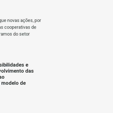
que novas ações, por
as cooperativas de
ramos do setor
ibilidades e
volvimento das
ao
o modelo de