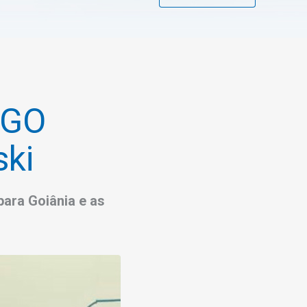
/GO
ski
para Goiânia e as