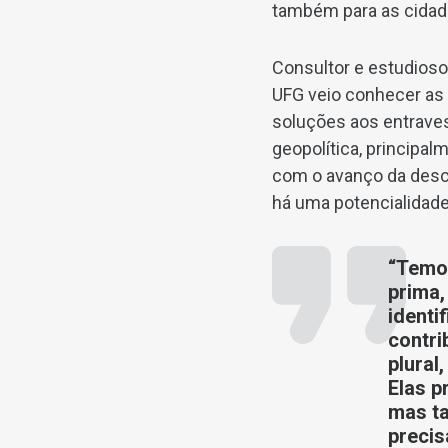
também para as cidad
Consultor e estudioso
UFG veio conhecer as 
soluções aos entraves
geopolítica, principa
com o avanço da descen
há uma potencialidade
“Temos
prima,
identi
contri
plural
Elas p
mas ta
precis