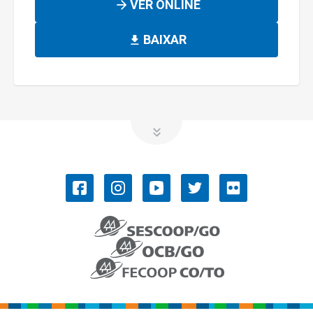
VER ONLINE
BAIXAR
OCB/GO
COOPERATIVISMO
Convenções Coletivas de Trabalho
História do Cooperativismo
Ramos do cooperativismo
Números do cooperativismo
SISTEMA OCB
NOSSOS SERVIÇOS
PUBLICAÇÕES
História do Sistema OCB
Desempenho
Revista GoiásCoop
Aprimoora
Censo