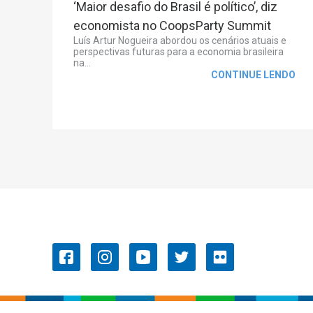
‘Maior desafio do Brasil é político’, diz
economista no CoopsParty Summit
Luís Artur Nogueira abordou os cenários atuais e
perspectivas futuras para a economia brasileira
na...
CONTINUE LENDO
OCB/GO
Convenções Coletivas de
Trabalho