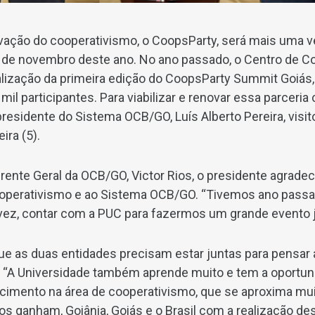
vação do cooperativismo, o CoopsParty, será mais uma v
 4 de novembro deste ano. No ano passado, o Centro de
realização da primeira edição do CoopsParty Summit Goiás
mil participantes. Para viabilizar e renovar essa parceria
presidente do Sistema OCB/GO, Luís Alberto Pereira, visito
ira (5).
nte Geral da OCB/GO, Victor Rios, o presidente agrade
ooperativismo e ao Sistema OCB/GO. “Tivemos ano pass
ez, contar com a PUC para fazermos um grande evento ju
ue as duas entidades precisam estar juntas para pensar 
. “A Universidade também aprende muito e tem a oportun
imento na área de cooperativismo, que se aproxima mui
dos ganham, Goiânia, Goiás e o Brasil com a realização d