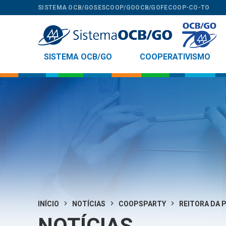
SISTEMA OCB/GO
SESCOOP/GO
OCB/GO
FECOOP-CO-TO
SISTEMA OCB/GO
COOPERATIVISMO
INÍCIO
NOTÍCIAS
COOPSPARTY
REITORA DA P
NOTÍCIAS