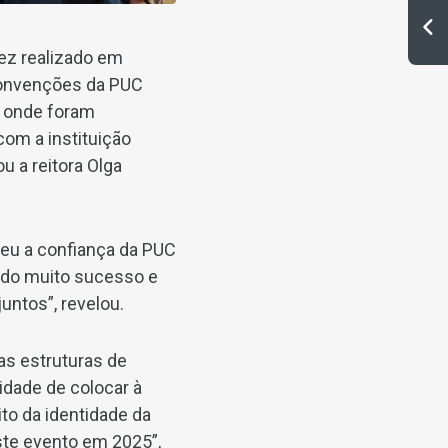
ez realizado em
 Convenções da PUC
, onde foram
 com a instituição
u a reitora Olga
ceu a confiança da PUC
ado muito sucesso e
ntos”, revelou.
as estruturas de
idade de colocar à
to da identidade da
este evento em 2025”,