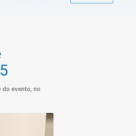
e
25
o do evento, no