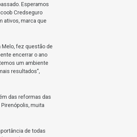
o passado. Esperamos
Sicoob Credseguro
m ativos, marca que
a Melo, fez questão de
gente encerrar o ano
a temos um ambiente
mais resultados”,
lém das reformas das
Pirenópolis, muita
mportância de todas