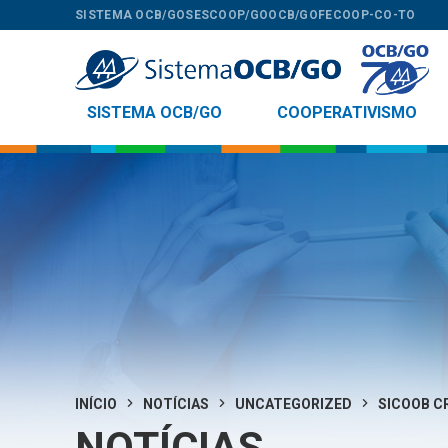
SISTEMA OCB/GO
SESCOOP/GO
OCB/GO
FECOOP-CO-TO
SISTEMA OCB/GO
COOPERATIVISMO
INÍCIO
NOTÍCIAS
UNCATEGORIZED
SICOOB C
NOTÍCIAS