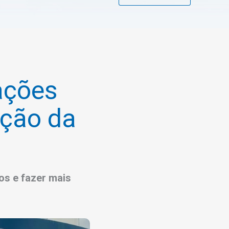
ações
ação da
os e fazer mais