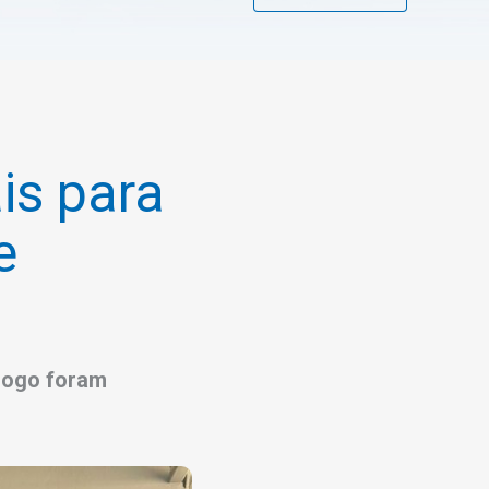
is para
e
ólogo foram