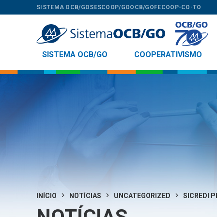
SISTEMA OCB/GO
SESCOOP/GO
OCB/GO
FECOOP-CO-TO
SISTEMA OCB/GO
COOPERATIVISMO
INÍCIO
NOTÍCIAS
UNCATEGORIZED
SICREDI P
NOTÍCIAS