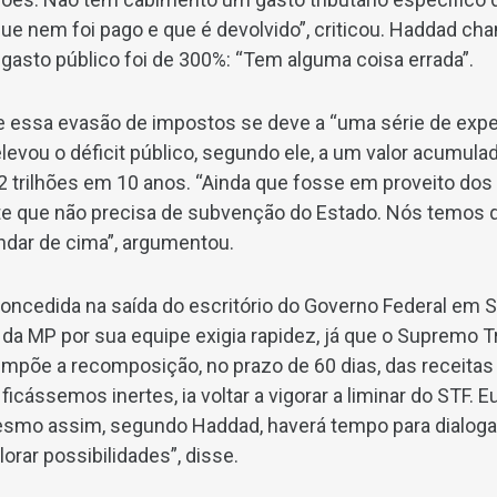
ue nem foi pago e que é devolvido”, criticou. Haddad ch
asto público foi de 300%: “Tem alguma coisa errada”.
e essa evasão de impostos se deve a “uma série de expe
evou o déficit público, segundo ele, a um valor acumula
trilhões em 10 anos. “Ainda que fosse em proveito dos
nte que não precisa de subvenção do Estado. Nós temos
ndar de cima”, argumentou.
 concedida na saída do escritório do Governo Federal em 
da MP por sua equipe exigia rapidez, já que o Supremo Tr
impõe a recomposição, no prazo de 60 dias, das receitas
cássemos inertes, ia voltar a vigorar a liminar do STF. Eu
 Mesmo assim, segundo Haddad, haverá tempo para dialog
rar possibilidades”, disse.