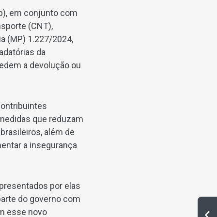
p), em conjunto com
nsporte (CNT),
ia (MP) 1.227/2024
,
adatórias da
pedem a devolução ou
ontribuintes
r medidas que reduzam
rasileiros, além de
entar a insegurança
presentados por elas
 parte do governo com
om esse novo