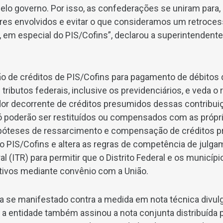
lo governo. Por isso, as confederações se uniram para, 
res envolvidos e evitar o que consideramos um retrocess
s, em especial do PIS/Cofins”, declarou a superintendent
ção de créditos de PIS/Cofins para pagamento de débitos 
ributos federais, inclusive os previdenciários, e veda o
edor decorrente de créditos presumidos dessas contribui
ó poderão ser restituídos ou compensados com as própri
óteses de ressarcimento e compensação de créditos pr
 o PIS/Cofins e altera as regras de competência de julg
ral (ITR) para permitir que o Distrito Federal e os municí
tivos mediante convênio com a União.
a se manifestado contra a medida em nota técnica divulg
6), a entidade também assinou a nota conjunta distribuída 