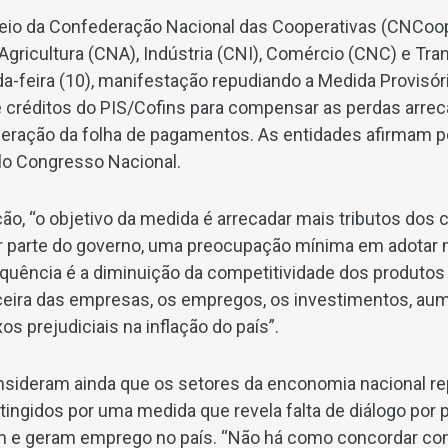
eio da Confederação Nacional das Cooperativas (CNCoo
gricultura (CNA), Indústria (CNI), Comércio (CNC) e Tra
a-feira (10), manifestação repudiando a
Medida Provisór
e créditos do PIS/Cofins para compensar as perdas arrec
ração da folha de pagamentos. As entidades afirmam 
lo Congresso Nacional.
o, “o objetivo da medida é arrecadar mais tributos dos c
por parte do governo, uma preocupação mínima em adota
uência é a diminuição da competitividade dos produtos b
ceira das empresas, os empregos, os investimentos, aum
xos prejudiciais na inflação do país”.
sideram ainda que os setores da enconomia nacional re
ingidos por uma medida que revela falta de diálogo por
 e geram emprego no país. “Não há como concordar c