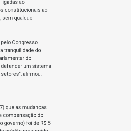
 ligadas ao
os constitucionais ao
s, sem qualquer
P pelo Congresso
 a tranquilidade do
arlamentar do
 e defender um sistema
 setores”, afirmou.
 (7) que as mudanças
 de compensação do
do governo) foi de R$ 5
de crédito presumido.