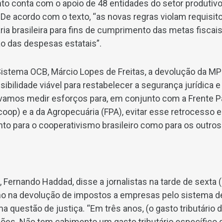
to conta com o apoio de 48 entidades do setor produtivo
 De acordo com o texto, “as novas regras violam requisit
ária brasileira para fins de cumprimento das metas fiscai
o das despesas estatais”.
Sistema OCB, Márcio Lopes de Freitas, a devolução da M
sibilidade viável para restabelecer a segurança jurídica e
 vamos medir esforços para, em conjunto com a Frente P
oop) e a da Agropecuária (FPA), evitar esse retrocesso
nto para o cooperativismo brasileiro como para os outros
, Fernando Haddad, disse a jornalistas na tarde de sexta
no na devolução de impostos a empresas pelo sistema
a questão de justiça. “Em três anos, (o gasto tributário 
lhões. Não tem cabimento um gasto tributário específico 