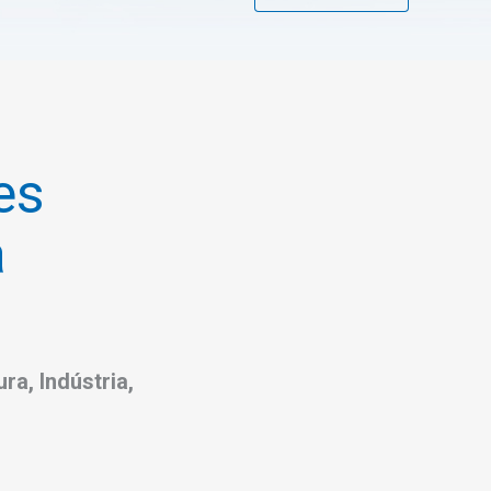
es
a
a, Indústria,