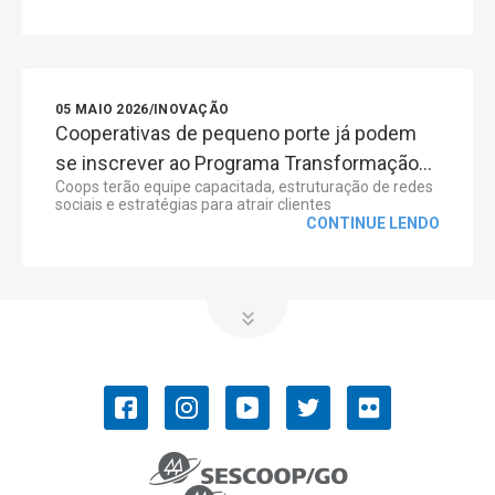
05 MAIO 2026
/
INOVAÇÃO
Cooperativas de pequeno porte já podem
se inscrever ao Programa Transformação...
Coops terão equipe capacitada, estruturação de redes
sociais e estratégias para atrair clientes
CONTINUE LENDO
OCB/GO
COOPERATIVISMO
Convenções Coletivas de Trabalho
História do Cooperativismo
Ramos do cooperativismo
Números do cooperativismo