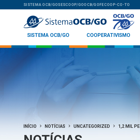
SISTEMA OCB/GO
SESCOOP/GO
OCB/GO
FECOOP-CO-TO
SISTEMA OCB/GO
COOPERATIVISMO
INÍCIO
NOTÍCIAS
UNCATEGORIZED
1,2 MIL P
NOTÍCIAS