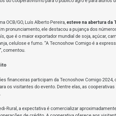
os do cooperativismo para o público agro e para alunos d
ma OCB/GO, Luís Alberto Pereira,
esteve na abertura d
 Em pronunciamento, ele destacou a pujança dos número
s, que é o maior exportador mundial de soja, açúcar, carn
ranja, celulose e fumo. “A Tecnoshow Comigo é a expres
o”, comentou.
ito
ições financeiras participam da Tecnoshow Comigo 2024
ara os visitantes do evento. Dentre elas, as cooperativas
.
di-Rural, a expectativa é comercializar aproximadament
 operações de crédito. A cooperativa oferece aos visitan