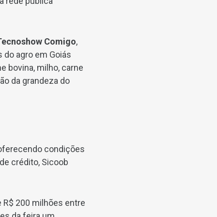
a rede pública
a Tecnoshow Comigo
,
s do agro em Goiás
e bovina, milho, carne
são da grandeza do
, oferecendo condições
 de crédito, Sicoob
e R$ 200 milhões entre
tes da feira um