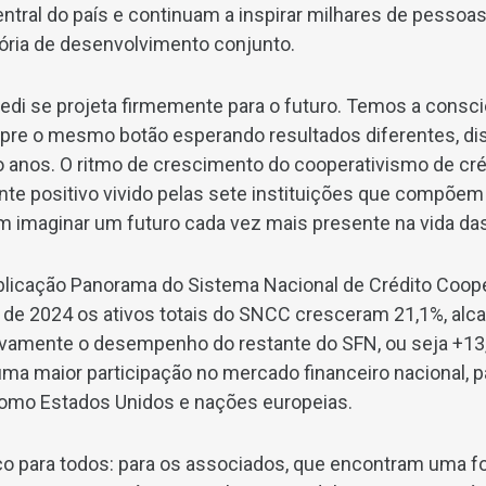
central do país e continuam a inspirar milhares de pesso
tória de desenvolvimento conjunto.
redi se projeta firmemente para o futuro. Temos a consc
re o mesmo botão esperando resultados diferentes, di
 anos. O ritmo de crescimento do cooperativismo de créd
 positivo vivido pelas sete instituições que compõem a
em imaginar um futuro cada vez mais presente na vida d
licação Panorama do Sistema Nacional de Crédito Coope
 de 2024 os ativos totais do SNCC cresceram 21,1%, al
ovamente o desempenho do restante do SFN, ou seja +13
ma maior participação no mercado financeiro nacional, p
como Estados Unidos e nações europeias.
o para todos: para os associados, que encontram uma fo