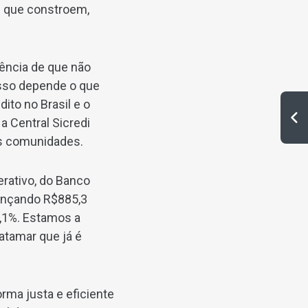
as que constroem,
iência de que não
sso depende o que
ito no Brasil e o
 Central Sicredi
as comunidades.
rativo, do Banco
cançando R$885,3
,1%. Estamos a
atamar que já é
rma justa e eficiente